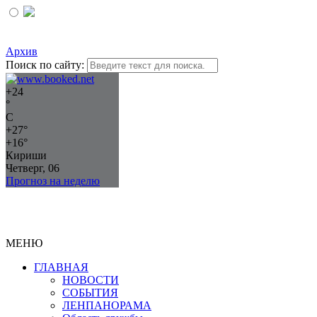
Архив
Поиск по сайту:
+
24
°
C
+
27°
+
16°
Кириши
Четверг, 06
Прогноз на неделю
МЕНЮ
ГЛАВНАЯ
НОВОСТИ
СОБЫТИЯ
ЛЕНПАНОРАМА