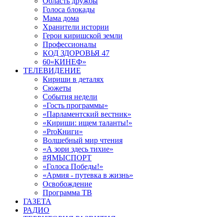
Область дружбы
Голоса блокады
Мама дома
Хранители истории
Герои киришской земли
Профессионалы
КОД ЗДОРОВЬЯ 47
60«КИНЕФ»
ТЕЛЕВИДЕНИЕ
Кириши в деталях
Сюжеты
События недели
«Гость программы»
«Парламентский вестник»
«Кириши: ищем таланты!»
«ProКниги»
Волшебный мир чтения
«А зори здесь тихие»
#ЯМЫСПОРТ
«Голоса Победы!»
«Армия - путевка в жизнь»
Освобождение
Программа ТВ
ГАЗЕТА
РАДИО