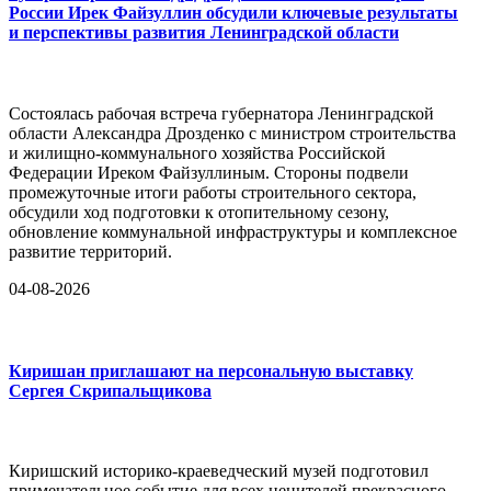
России Ирек Файзуллин обсудили ключевые результаты
и перспективы развития Ленинградской области
Состоялась рабочая встреча губернатора Ленинградской
области Александра Дрозденко с министром строительства
и жилищно-коммунального хозяйства Российской
Федерации Иреком Файзуллиным. Стороны подвели
промежуточные итоги работы строительного сектора,
обсудили ход подготовки к отопительному сезону,
обновление коммунальной инфраструктуры и комплексное
развитие территорий.
04-08-2026
Киришан приглашают на персональную выставку
Сергея Скрипальщикова
Киришский историко-краеведческий музей подготовил
примечательное событие для всех ценителей прекрасного.