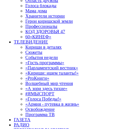
Область дружбы
Голоса блокады
Мама дома
Хранители истории
Герои киришской земли
Профессионалы
КОД ЗДОРОВЬЯ 47
60«КИНЕФ»
ТЕЛЕВИДЕНИЕ
Кириши в деталях
Сюжеты
События недели
«Гость программы»
«Парламентский вестник»
«Кириши: ищем таланты!»
«ProКниги»
Волшебный мир чтения
«А зори здесь тихие»
#ЯМЫСПОРТ
«Голоса Победы!»
«Армия - путевка в жизнь»
Освобождение
Программа ТВ
ГАЗЕТА
РАДИО