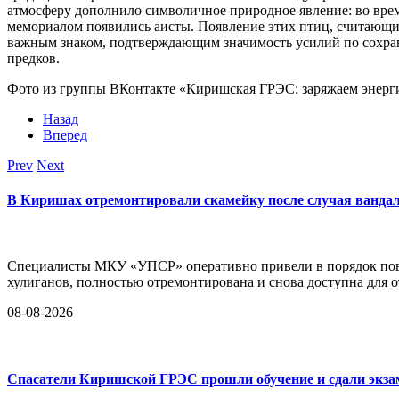
атмосферу дополнило символичное природное явление: во врем
мемориалом появились аисты. Появление этих птиц, считающи
важным знаком, подтверждающим значимость усилий по сохран
предков.
Фото из группы ВКонтакте «Киришская ГРЭС: заряжаем энерг
Назад
Вперед
Prev
Next
В Киришах отремонтировали скамейку после случая ванда
Специалисты МКУ «УПСР» оперативно привели в порядок повр
хулиганов, полностью отремонтирована и снова доступна для 
08-08-2026
Спасатели Киришской ГРЭС прошли обучение и сдали экз