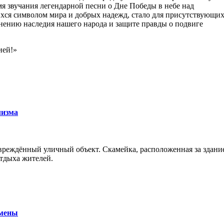
я звучания легендарной песни о Дне Победы в небе над
хся символом мира и добрых надежд, стало для присутствующи
ению наследия нашего народа и защите правды о подвиге
ией!»
лизма
еждённый уличный объект. Скамейка, расположенная за здание
отдыха жителей.
амены