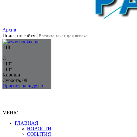
Архив
Поиск по сайту:
+
18
°
C
+
19°
+
13°
Кириши
Суббота, 08
Прогноз на неделю
МЕНЮ
ГЛАВНАЯ
НОВОСТИ
СОБЫТИЯ