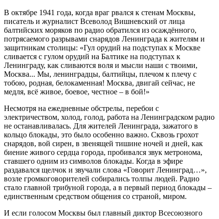
В октябре 1941 года, когда враг рвался к стенам Москвы,
писатель и журналист Всеволод Вишневский от лица
балтийских моряков по радио обратился из осаждённого,
потрясаемого разрывами снарядов Ленинграда к жителям и
защитникам столицы: «Гул орудий на подступах к Москве
сливается с гулом орудий на Балтике на подступах к
Ленинграду, как сливаются воля и мысли наши с твоими,
Москва... Мы, ленинградцы, балтийцы, плечом к плечу с
тобою, родная, белокаменная! Москва, двигай сейчас, не
медля, всё живое, боевое, честное – в бой!»
Несмотря на ежедневные обстрелы, перебои с
электричеством, холод, голод, работа на Ленинградском радио
не останавливалась. Для жителей Ленинграда, зажатого в
кольцо блокады, это было особенно важно. Сквозь грохот
снарядов, вой сирен, в звенящей тишине ночей и дней, как
биение живого сердца города, пробивался звук метронома,
ставшего одним из символов блокады. Когда в эфире
раздавался щелчок и звучали слова «Говорит Ленинград…»,
возле громкоговорителей собирались толпы людей. Радио
стало главной трибуной города, а в первый период блокады –
единственным средством общения со страной, миром.
И если голосом Москвы был главный диктор Всесоюзного