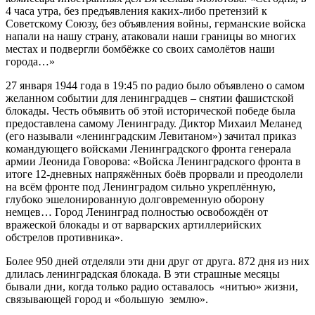
4 часа утра, без предъявления каких-либо претензий к
Советскому Союзу, без объявления войны, германские войска
напали на нашу страну, атаковали наши границы во многих
местах и подвергли бомбёжке со своих самолётов наши
города…»
27 января 1944 года в 19:45 по радио было объявлено о самом
желанном событии для ленинградцев – снятии фашистской
блокады. Честь объявить об этой исторической победе была
предоставлена самому Ленинграду. Диктор Михаил Меланед
(его называли «ленинградским Левитаном») зачитал приказ
командующего войсками Ленинградского фронта генерала
армии Леонида Говорова: «Войска Ленинградского фронта в
итоге 12-дневных напряжённых боёв прорвали и преодолели
на всём фронте под Ленинградом сильно укреплённую,
глубоко эшелонированную долговременную оборону
немцев… Город Ленинград полностью освобождён от
вражеской блокады и от варварских артиллерийских
обстрелов противника».
Более 950 дней отделяли эти дни друг от друга. 872 дня из них
длилась ленинградская блокада. В эти страшные месяцы
бывали дни, когда только радио оставалось «нитью» жизни,
связывающей город и «большую землю».