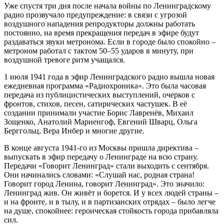
Уже спустя три дня после начала войны по Ленинградскому
радио прозвучало предупреждение: в связи с угрозой
воздушного нападения репродукторы должны работать
постоянно, на время прекращения передач в эфире будут
раздаваться звуки метронома. Если в городе было спокойно –
метроном работал с тактом 50–55 ударов в минуту, при
воздушной тревоге ритм учащался.
1 июля 1941 года в эфир Ленинградского радио вышла новая
ежедневная программа «Радиохроника». Это была часовая
передача из публицистических выступлений, очерков с
фронтов, стихов, песен, сатирических частушек. В её
создании принимали участие Борис Лавренёв, Михаил
Зощенко, Анатолий Мариенгоф, Евгений Шварц, Ольга
Берггольц, Вера Инбер и многие другие.
В конце августа 1941-го из Москвы пришла директива –
выпускать в эфир передачу о Ленинграде на всю страну.
Передачи «Говорит Ленинград» стали выходить с сентября.
Они начинались словами: «Слушай нас, родная страна!
Говорит город Ленина, говорит Ленинград». Это значило:
Ленинград жив. Он живёт и борется. И у всех людей страны –
и на фронте, и в тылу, и в партизанских отрядах – было легче
на душе, спокойнее: героическая стойкость города прибавляла
сил.