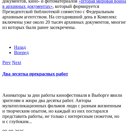
документов, кино- и фотоматериалов
«Вторая мировая война
в архивных документах»
, который формируется
Президентской библиотекой совместно с Федеральным
архивным агентством. На сегодняшний день в Комплекс
включены уже около 20 тысяч архивных документов, многие
из которых были ранее засекречены.
Назад
Вперед
Prev
Next
Два десятка прекрасных работ
Аниматоры за дни работы кинофестиваля в Выборге явили
зрителям и жюри два десятка работ. Авторы
мультипликационных фильмов люди с разным жизненным
и творческим опытом, но каждый из них постарался
представить работы, не только с интересным сюжетом, но
и с глубоким...