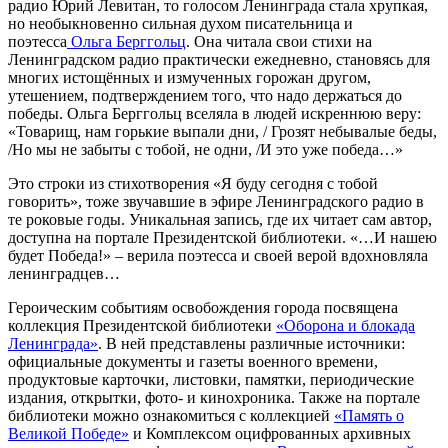
радио Юрий Левитан, то голосом Ленинграда стала хрупкая,
но необыкновенно сильная духом писательница и
поэтесса
Ольга Берггольц
. Она читала свои стихи на
Ленинградском радио практически ежедневно, становясь для
многих истощённых и измученных горожан другом,
утешением, подтверждением того, что надо держаться до
победы. Ольга Берггольц вселяла в людей искреннюю веру:
«Товарищ, нам горькие выпали дни, / Грозят небывалые беды,
/Но мы не забыты с тобой, не одни, /И это уже победа…»
Это строки из стихотворения «Я буду сегодня с тобой
говорить», тоже звучавшие в эфире Ленинградского радио в
те роковые годы. Уникальная запись, где их читает сам автор,
доступна на портале Президентской библиотеки. «…И нашею
будет Победа!» – верила поэтесса и своей верой вдохновляла
ленинградцев…
Героическим событиям освобождения города посвящена
коллекция Президентской библиотеки
«Оборона и блокада
Ленинграда»
. В ней представлены различные источники:
официальные документы и газеты военного времени,
продуктовые карточки, листовки, памятки, периодические
издания, открытки, фото- и кинохроника. Также на портале
библиотеки можно ознакомиться с коллекцией
«Память о
Великой Победе»
и Комплексом оцифрованных архивных