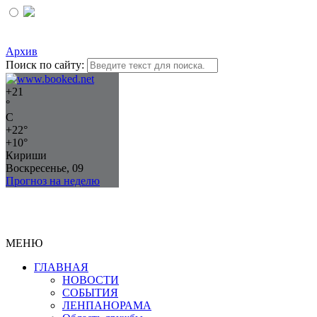
Архив
Поиск по сайту:
+
21
°
C
+
22°
+
10°
Кириши
Воскресенье, 09
Прогноз на неделю
МЕНЮ
ГЛАВНАЯ
НОВОСТИ
СОБЫТИЯ
ЛЕНПАНОРАМА