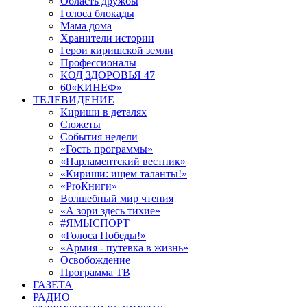
Область дружбы
Голоса блокады
Мама дома
Хранители истории
Герои киришской земли
Профессионалы
КОД ЗДОРОВЬЯ 47
60«КИНЕФ»
ТЕЛЕВИДЕНИЕ
Кириши в деталях
Сюжеты
События недели
«Гость программы»
«Парламентский вестник»
«Кириши: ищем таланты!»
«ProКниги»
Волшебный мир чтения
«А зори здесь тихие»
#ЯМЫСПОРТ
«Голоса Победы!»
«Армия - путевка в жизнь»
Освобождение
Программа ТВ
ГАЗЕТА
РАДИО