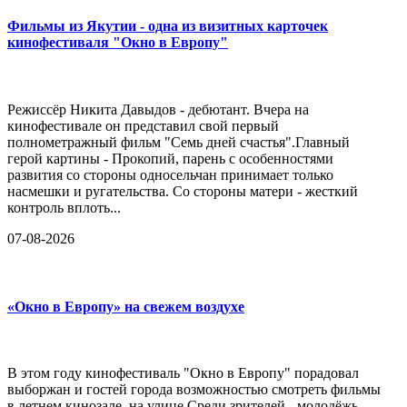
Фильмы из Якутии - одна из визитных карточек
кинофестиваля "Окно в Европу"
Режиссёр Никита Давыдов - дебютант. Вчера на
кинофестивале он представил свой первый
полнометражный фильм "Семь дней счастья".Главный
герой картины - Прокопий, парень с особенностями
развития со стороны односельчан принимает только
насмешки и ругательства. Со стороны матери - жесткий
контроль вплоть...
07-08-2026
«Окно в Европу» на свежем воздухе
В этом году кинофестиваль "Окно в Европу" порадовал
выборжан и гостей города возможностью смотреть фильмы
в летнем кинозале, на улице.Среди зрителей - молодёжь,