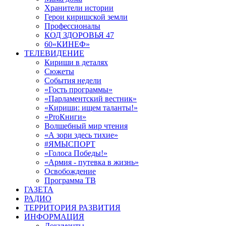
Хранители истории
Герои киришской земли
Профессионалы
КОД ЗДОРОВЬЯ 47
60«КИНЕФ»
ТЕЛЕВИДЕНИЕ
Кириши в деталях
Сюжеты
События недели
«Гость программы»
«Парламентский вестник»
«Кириши: ищем таланты!»
«ProКниги»
Волшебный мир чтения
«А зори здесь тихие»
#ЯМЫСПОРТ
«Голоса Победы!»
«Армия - путевка в жизнь»
Освобождение
Программа ТВ
ГАЗЕТА
РАДИО
ТЕРРИТОРИЯ РАЗВИТИЯ
ИНФОРМАЦИЯ
Документы