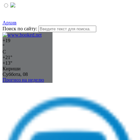
Архив
Поиск по сайту:
+
19
°
C
+
21°
+
13°
Кириши
Суббота, 08
Прогноз на неделю